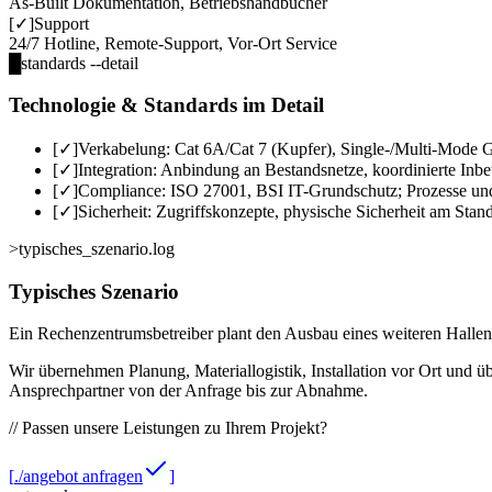
As-Built Dokumentation, Betriebshandbücher
[✓]
Support
24/7 Hotline, Remote-Support, Vor-Ort Service
█
standards --detail
Technologie & Standards im Detail
[✓]
Verkabelung:
Cat 6A/Cat 7 (Kupfer), Single-/Multi-Mode G
[✓]
Integration:
Anbindung an Bestandsnetze, koordinierte Inbe
[✓]
Compliance:
ISO 27001, BSI IT-Grundschutz; Prozesse und
[✓]
Sicherheit:
Zugriffskonzepte, physische Sicherheit am Sta
>
typisches_szenario.log
Typisches Szenario
Ein Rechenzentrumsbetreiber plant den Ausbau eines weiteren Hallenb
Wir übernehmen Planung, Materiallogistik, Installation vor Ort und
Ansprechpartner von der Anfrage bis zur Abnahme.
//
Passen unsere Leistungen zu Ihrem Projekt?
[
./angebot anfragen
]