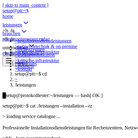
[ skip to main_content ]
setup@ptt:~$
home
leistungen
>
ls -la
branchen
>
referenzen
ls -la
ressourcen
faq
>
installationsdienstleistungen
>
netzwerktechnik & on-premise
unternehmen
>
rechenzentren
>
kritische-infrastruktur
>
clouditiv
ls -la
[ beratung ]
>
telekommunikation
>
kritische-infrastruktur
[ menu ]
>
ueber-uns
>
industrie
>
kontakt
setup@ptt:~$ cd
~
/
leistungen
█
setup@protokolltester:~/leistungen — bash
[ OK ]
setup@ptt:~$
cat ./leistungen --installation --rz
>
loading service catalogue ...
Professionelle Installationsdienstleistungen für Rechenzentren, Netz