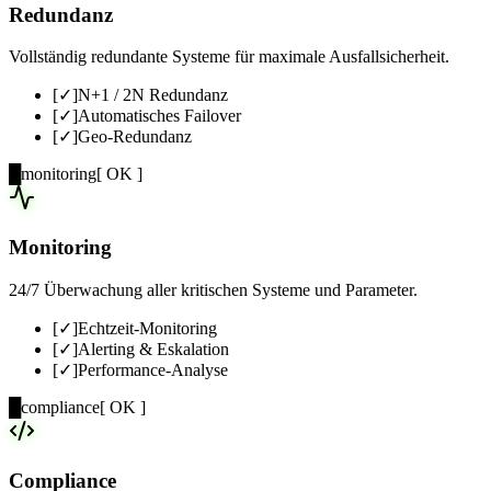
Redundanz
Vollständig redundante Systeme für maximale Ausfallsicherheit.
[✓]
N+1 / 2N Redundanz
[✓]
Automatisches Failover
[✓]
Geo-Redundanz
█
monitoring
[ OK ]
Monitoring
24/7 Überwachung aller kritischen Systeme und Parameter.
[✓]
Echtzeit-Monitoring
[✓]
Alerting & Eskalation
[✓]
Performance-Analyse
█
compliance
[ OK ]
Compliance