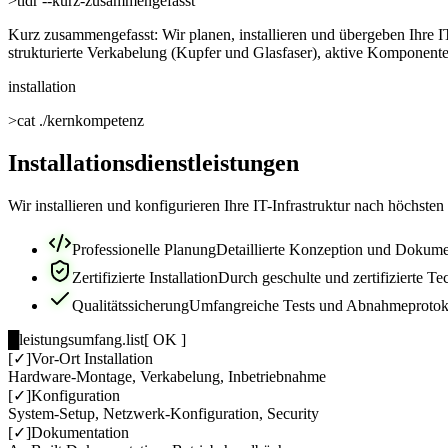
>
tldr --kurz-zusammengefasst
Kurz zusammengefasst:
Wir planen, installieren und übergeben Ihre 
strukturierte Verkabelung (Kupfer und Glasfaser), aktive Komponent
installation
>
cat ./kernkompetenz
Installationsdienstleistungen
Wir installieren und konfigurieren Ihre IT-Infrastruktur nach höchs
Professionelle Planung
Detaillierte Konzeption und Dokume
Zertifizierte Installation
Durch geschulte und zertifizierte Te
Qualitätssicherung
Umfangreiche Tests und Abnahmeprotok
█
leistungsumfang.list
[ OK ]
[✓]
Vor-Ort Installation
Hardware-Montage, Verkabelung, Inbetriebnahme
[✓]
Konfiguration
System-Setup, Netzwerk-Konfiguration, Security
[✓]
Dokumentation