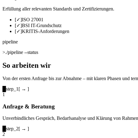
Erfüllung aller relevanten Standards und Zertifizierungen.
[✓]
ISO 27001
[✓]
BSI IT-Grundschutz
[✓]
KRITIS-Anforderungen
pipeline
>
./pipeline --status
So arbeiten wir
Von der ersten Anfrage bis zur Abnahme – mit klaren Phasen und te
█
step_1
[ → ]
1
Anfrage & Beratung
Unverbindliches Gespräch, Bedarfsanalyse und Klärung von Rahme
█
step_2
[ → ]
2