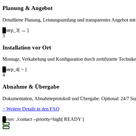
Planung & Angebot
Detaillierte Planung, Leistungsumfang und transparentes Angebot mit 
█
step_3
[ → ]
3
Installation vor Ort
Montage, Verkabelung und Konfiguration durch zertifizierte Techniker
█
step_4
[ ~ ]
4
Abnahme & Übergabe
Dokumentation, Abnahmeprotokoll und Übergabe. Optional: 24/7 Sup
>
Weitere Details in den FAQ
█
exec ./contact --priority=high
[ READY ]